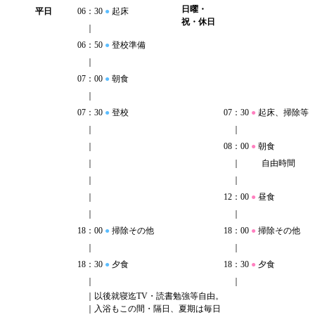
日曜・
平日
06：30
●
起床
祝・休日
｜
06：50
●
登校準備
｜
07：00
●
朝食
｜
07：30
●
登校
07：30
●
起床、掃除等
｜
｜
｜
08：00
●
朝食
｜
｜
自由時間
｜
｜
｜
12：00
●
昼食
｜
｜
18：00
●
掃除その他
18：00
●
掃除その他
｜
｜
18：30
●
夕食
18：30
●
夕食
｜
｜
｜以後就寝迄TV・読書勉強等自由。
｜入浴もこの間・隔日、
夏期は毎日