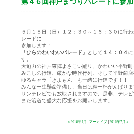
第４６回神戸まつりパレードに参加
５月１５日（日）１２：３０～１６：３０に行わ
レードに
参加します！
「ひらのわいわいパレード」
として
１４：０４
に
す。
大迫力の神戸東陣よさこい踊り、かわいい平野町
みこしの行進、厳かな時代行列、そして平野商店
ゆるキャラ「きよもん」も一緒に行進です！！
みんな一生懸命準備し、当日は精一杯がんばりま
サンテレビでも放映されますので、是非、テレビ
また沿道で盛大な応援をお願いします。
« 2016年4月
|
アーカイブ
|
2016年7月 »