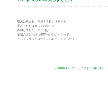
晴天に恵まれ、５月１９日、２０日と
子どもたちは楽しくお祭りに
参加しました！２０日は
地域の方と一緒に平野わいわいパレード
としてフラワーロードをパレードしました！
« 2018年4月
|
アーカイブ
|
2018年8月 »