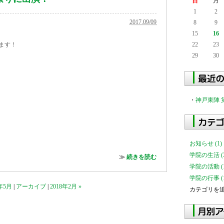
日
月
1
2
2017.09/09
8
9
15
16
22
23
ります！
29
30
時間
・
神戸東陣 
お知らせ (1)
学院の生活 (3
≫
続きを読む
学院の活動 (1
学院の行事 (1
7年5月
|
アーカイブ
|
2018年2月 »
カテゴリを