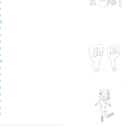
)
)
)
1)
)
)
)
)
)
2)
)
)
)
)
)
)
)
)