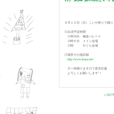
９月１０日（日）こいや祭りで踊
◎出演予定
11時30分 極楽パレード
14時６分 メイン会場
15時 やぐら会場
◎場所その他詳細
http://www.koiya.net/
力一杯踊りますので是非応援
よろしくお願いします!！
« 201