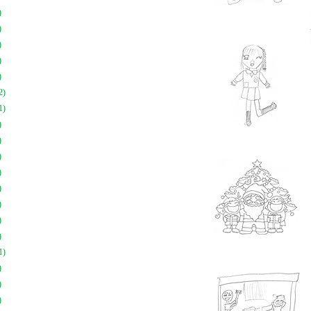
)
)
)
)
)
2)
1)
)
)
)
)
)
)
)
)
1)
)
)
)